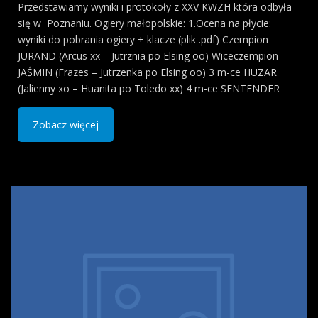
Przedstawiamy wyniki i protokoły z XXV KWZH która odbyła
się w Poznaniu. Ogiery małopolskie: 1.Ocena na płycie:
wyniki do pobrania ogiery + klacze (plik .pdf) Czempion
JURAND (Arcus xx – Jutrznia po Elsing oo) Wiceczempion
JAŚMIN (Frazes – Jutrzenka po Elsing oo) 3 m-ce HUZAR
(Jalienny xo – Huanita po Toledo xx) 4 m-ce SENTENDER
Zobacz więcej