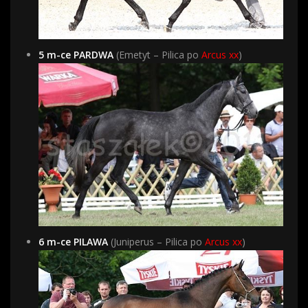
5 m-ce PARDWA
(Emetyt – Pilica po
Arcus xx
)
6 m-ce PILAWA
(Juniperus – Pilica po
Arcus xx
)