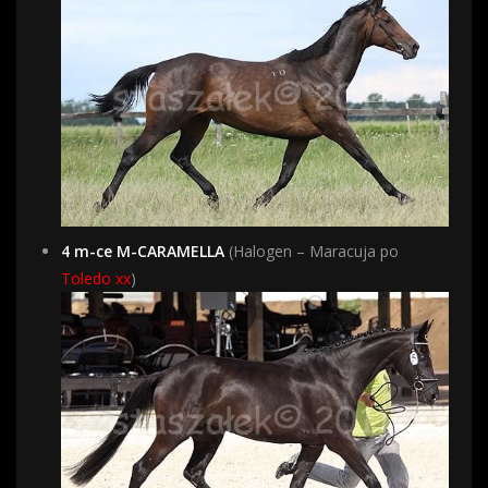
4 m-ce M-CARAMELLA
(Halogen – Maracuja po
Toledo xx
)