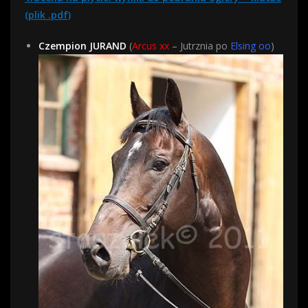
(plik .pdf)
Czempion JURAND
(
Arcus xx
– Jutrznia po
Elsing oo
)