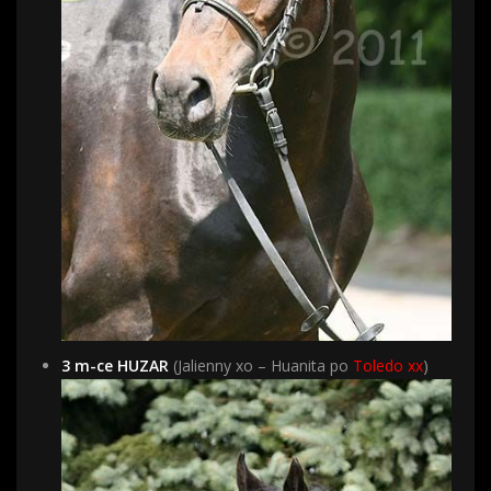
3 m-ce HUZAR
(Jalienny xo – Huanita po
Toledo xx
)