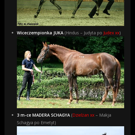
Wiceczempionka JUKA
(Hindus – Judyta po
Judex xx
)
3 m-ce MADERA SCHAGYA
(
Dzielżan xx
– Makja
Schagya po Emetyt)