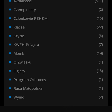
Aktualności
(311)
Czempionaty
(2)
Członkowie PZHKM
(16)
Klacze
(22)
Krycie
(6)
KWZH Polagra
(7)
Mpmk
(14)
O Związku
(1)
Ogiery
(18)
Program Ochronny
(1)
Rasa Małopolska
(1)
Wyniki
(2)