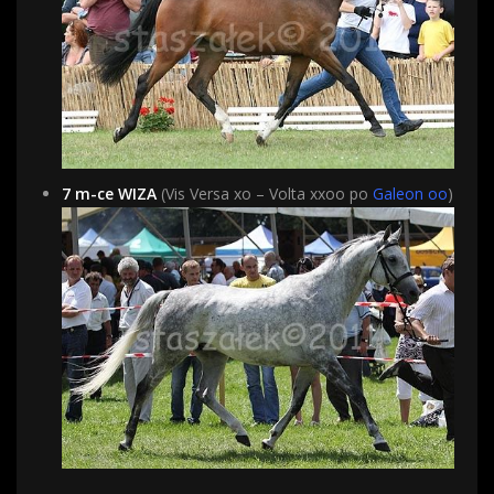
7 m-ce WIZA
(Vis Versa xo – Volta xxoo po
Galeon oo
)