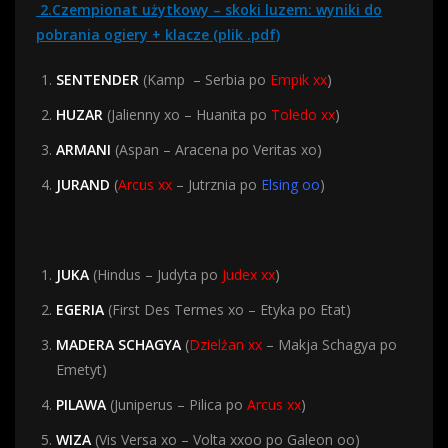
2.Czempionat użytkowy – skoki luzem: wyniki do
pobrania ogiery + klacze (plik .pdf)
SENTENDER
(Kamp – Serbia po
Empik xx
)
HUZAR
(Jalienny xo – Huanita po
Toledo xx
)
ARMANI
(Aspan – Aracena po Veritas xo)
JURAND
(
Arcus xx
– Jutrznia po
Elsing oo
)
JUKA
(Hindus – Judyta po
Judex xx
)
EGERIA
(First Des Termes xo – Etyka po Etat)
MADERA SCHAGYA
(
Dzielżan xx
– Makja Schagya po
Emetyt)
PILAWA
(Juniperus – Pilica po
Arcus xx
)
WIZA
(Vis Versa xo – Volta xxoo po Galeon oo)