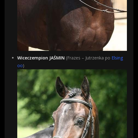
Wiceczempion JAŚMIN
(Frazes – Jutrzenka po
Elsing
oo
)