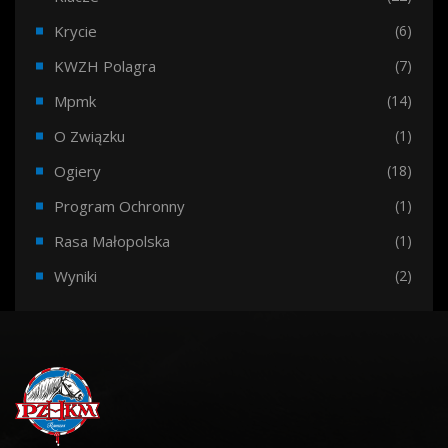
Krycie
(6)
KWZH Polagra
(7)
Mpmk
(14)
O Związku
(1)
Ogiery
(18)
Program Ochronny
(1)
Rasa Małopolska
(1)
Wyniki
(2)