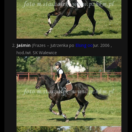
Jaśmin
(Frazes – Jutrzenka po
Elsing oo
)ur. 2006 ,
hod./wł. SK Walewice