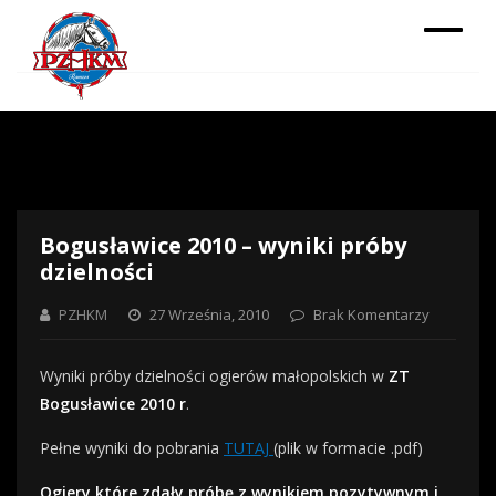
Bogusławice 2010 – wyniki próby
dzielności
PZHKM
27 Września, 2010
Brak Komentarzy
Wyniki próby dzielności ogierów małopolskich w
ZT
Bogusławice 2010 r
.
Pełne wyniki do pobrania
TUTAJ
(plik w formacie .pdf)
Ogiery które zdały próbę z wynikiem pozytywnym i