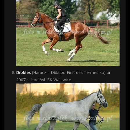
Diokles
(Haracz – Dida po First des Termes xo) ur.
2007 r.
hod./wł. SK Walewice