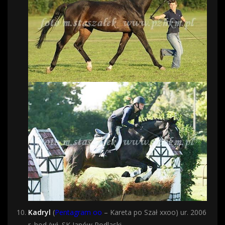
Kadryl
(
Pentagram oo
– Kareta po Szał xxoo) ur. 2006
r. hod./wł. SK Janów Podlaski