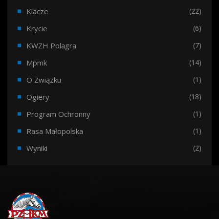
Klacze
(22)
Krycie
(6)
KWZH Polagra
(7)
Mpmk
(14)
O Związku
(1)
Ogiery
(18)
Program Ochronny
(1)
Rasa Małopolska
(1)
Wyniki
(2)