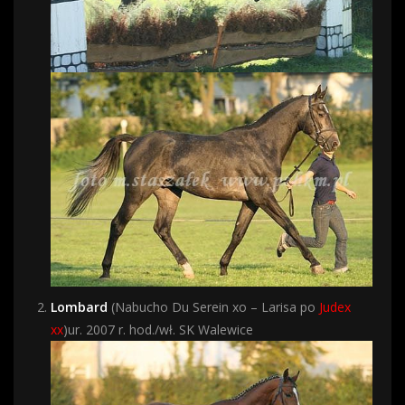
Lombard
(Nabucho Du Serein xo – Larisa po
Judex
xx
)ur. 2007 r. hod./wł. SK Walewice