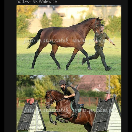
hod./wł. SK Walewice