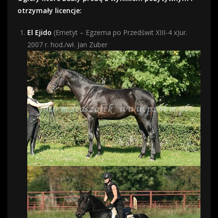
otrzymały licencje:
El Ejido
(Emetyt – Egzema po Przedświt XIII-4 x)ur.
2007 r. hod./wł. Jan Zuber