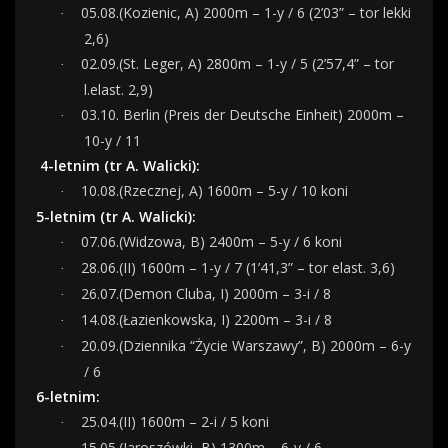
05.08.(Kozienic, A) 2000m – 1-y / 6 (2’03” – tor lekki
·
2,6)
02.09.(St. Leger, A) 2800m – 1-y / 5 (2’57,4” – tor
·
l.elast. 2,9)
03.10. Berlin (Preis der Deutsche Einheit) 2000m –
·
10-y / 11
4-letnim (tr A. Walicki):
10.08.(Rzecznej, A) 1600m – 5-y / 10 koni
·
5-letnim (tr A. Walicki):
07.06.(Widzowa, B) 2400m – 5-y / 6 koni
·
28.06.(II) 1600m – 1-y / 7 (1’41,3” – tor elast.
3,6)
·
26.07.(Demon Cluba, I) 2000m – 3-i / 8
·
14.08.(Łazienkowska, I) 2200m – 3-i / 8
·
20.09.(Dziennika “Życie Warszawy”, B) 2000m – 6-y
·
/ 6
6-letnim:
25.04.(II) 1600m – 2-i / 5 koni
·
15.05.(Jaroszówki, B) 1300m – 6-y / 6