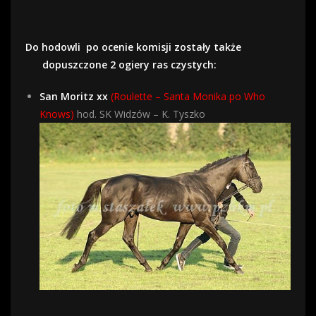
Do hodowli po ocenie komisji zostały także
dopuszczone 2 ogiery ras czystych:
San Moritz xx
(
Roulette – Santa Monika po Who
Knows)
hod. SK Widzów – K. Tyszko