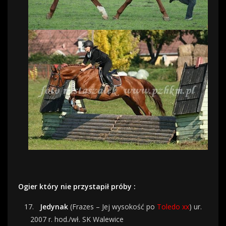
Ogier który nie przystapił próby :
17.
Jedynak
(Frazes – Jej wysokość po
Toledo xx
) ur.
2007 r. hod./wł. SK Walewice