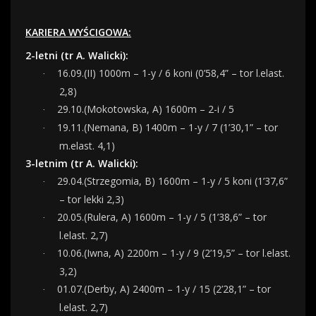
KARIERA WYŚCIGOWA:
2-letni (tr A. Walicki):
16.09.(II) 1000m – 1-y / 6 koni (0’58,4” – tor l.elast.
·
2,8)
29.10.(Mokotowska, A) 1600m – 2-i / 5
·
19.11.(Nemana, B) 1400m – 1-y / 7 (1’30,1” – tor
·
m.elast. 4,1)
3-letnim (tr A. Walicki):
29.04.(Strzegomia, B) 1600m – 1-y / 5 koni (1’37,6”
·
– tor lekki 2,3)
20.05.(Rulera, A) 1600m – 1-y / 5 (1’38,6” – tor
·
l.elast. 2,7)
10.06.(Iwna, A) 2200m – 1-y / 9 (2’19,5” – tor l.elast.
·
3,2)
01.07.(Derby, A) 2400m – 1-y / 15 (2’28,1” – tor
·
l.elast. 2,7)