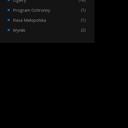
Ogiery
Program Ochronny
(1)
Rasa Małopolska
(1)
Wyniki
(2)