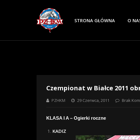
STRONA GŁÓWNA
O NA
Czempionat w Białce 2011 o
PZHKM
29 Czerwca, 2011
Brak Kom
KLASA I A – Ogierki roczne
KADIZ