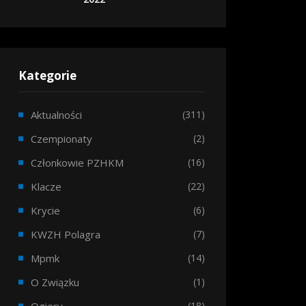
Kategorie
Aktualności
(311)
Czempionaty
(2)
Członkowie PZHKM
(16)
Klacze
(22)
Krycie
(6)
KWZH Polagra
(7)
Mpmk
(14)
O Związku
(1)
(18)