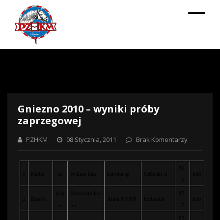
Gniezno 2010 – wyniki próby
zaprzegowej
PZHKM
08 Stycznia, 2011
Brak Komentarzy
89,
1
Kadet
Wiliam han
Karelia sp
Orliński G.
bdb
sp
5
Riverman kw
85,
kwp
2
Barros
Alma KWPN
Holandia
bdb
pn
7
n
83,