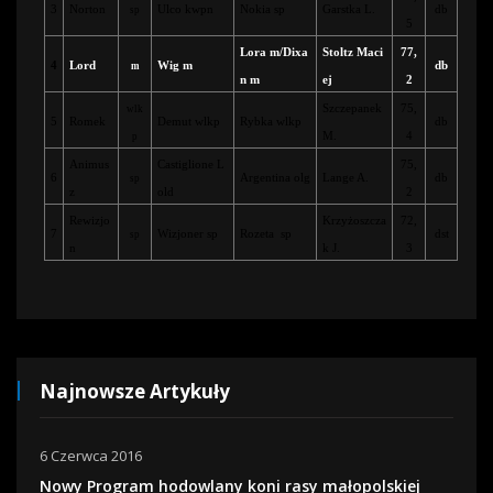
3
Norton
Ulco kwpn
Nokia sp
Garstka L.
db
sp
5
Lora m/Dixa
Stoltz Maci
77,
4
Lord
Wig m
db
m
n m
ej
2
Szczepanek
75,
wlk
5
Romek
Demut wlkp
Rybka wlkp
db
M.
4
p
Animus
Castiglione L
75,
6
Argentina olg
Lange A.
db
sp
z
old
2
Rewizjo
Krzyżoszcza
72,
7
Wizjoner sp
Rozeta
sp
dst
sp
n
k J.
3
Najnowsze Artykuły
6 Czerwca 2016
Nowy Program hodowlany koni rasy małopolskiej