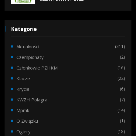
Kategorie
Aktualności
(311)
Czempionaty
(2)
Członkowie PZHKM
(16)
Klacze
(22)
Krycie
(6)
KWZH Polagra
(7)
Mpmk
(14)
O Związku
(1)
Ogiery
(18)