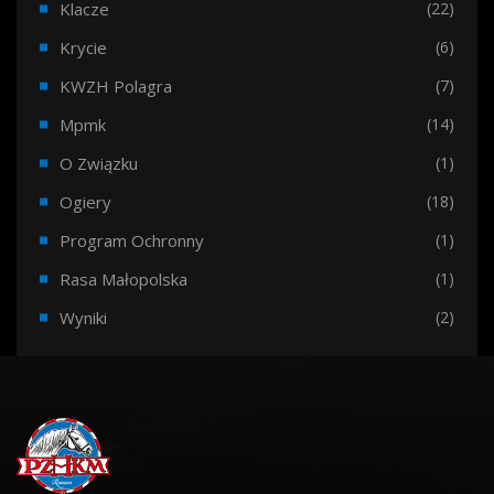
Klacze
(22)
Krycie
(6)
KWZH Polagra
(7)
Mpmk
(14)
O Związku
(1)
Ogiery
(18)
Program Ochronny
(1)
Rasa Małopolska
(1)
Wyniki
(2)