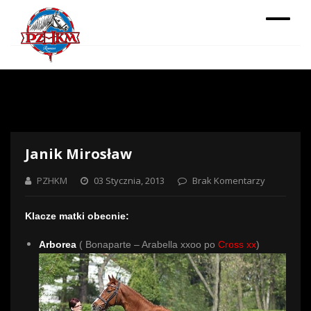
Janik Mirosław
PZHKM
03 Stycznia, 2013
Brak Komentarzy
Klacze matki obecnie:
Arborea
( Bonaparte – Arabella xxoo po
Cross xx
)