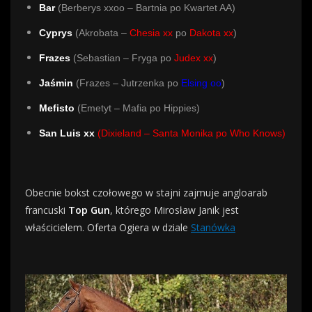
Bar
(Berberys xxoo – Bartnia po Kwartet AA)
Cyprys
(Akrobata –
Chesia xx
po
Dakota xx
)
Frazes
(Sebastian – Fryga po
Judex xx
)
Jaśmin
(Frazes – Jutrzenka po
Elsing oo
)
Mefisto
(Emetyt – Mafia po Hippies)
San Luis xx
(Dixieland – Santa Monika po Who Knows)
Obecnie bokst czołowego w stajni zajmuje angloarab
francuski
Top Gun
, którego Mirosław Janik jest
właścicielem. Oferta Ogiera w dziale
Stanówka