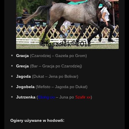
Gracja
(Czarodziej – Gazela po Grom)
Grecja
(Bar – Gracja po Czarodziej)
Jagoda
(Dukat – Jena po Bolivar)
Jogobela
(Mefisto – Jagoda po Dukat)
Jutrzenka
(
Elsing oo
– Juna po
Szafir xx
)
Ogiery używane w hodowli: