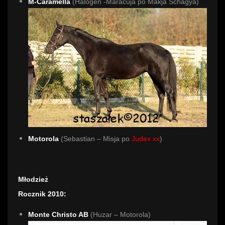
M-Caramella
(Halogen -Maracuja po Makja Schagya)
Motorola
(Sebastian – Misja po
Judex xx
)
Młodzież
Rocznik 2010:
Monte Christo AB
(Huzar – Motorola)