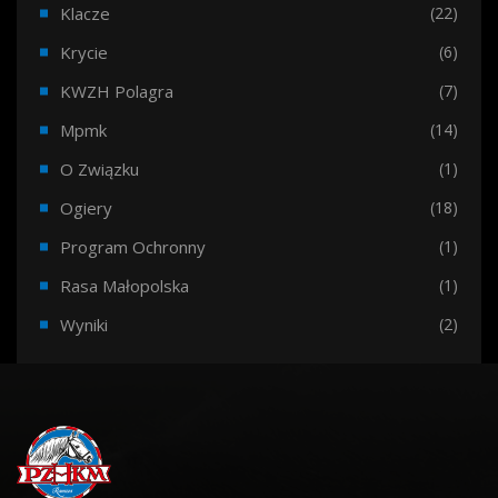
Klacze
(22)
Krycie
(6)
KWZH Polagra
(7)
Mpmk
(14)
O Związku
(1)
Ogiery
(18)
Program Ochronny
(1)
Rasa Małopolska
(1)
Wyniki
(2)