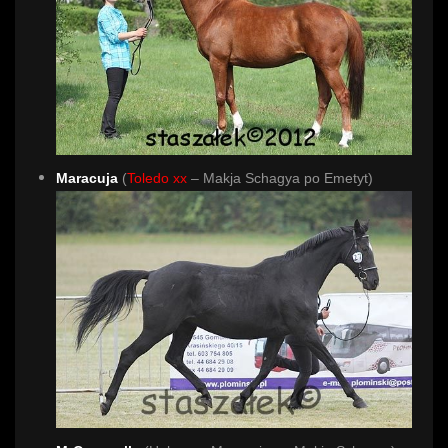
Maracuja
(
Toledo xx
– Makja Schagya po Emetyt)