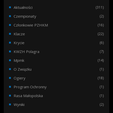
Aktualności
(311)
Czempionaty
(2)
Członkowie PZHKM
(16)
Klacze
(22)
Krycie
(6)
KWZH Polagra
(7)
Mpmk
(14)
O Związku
(1)
Ogiery
(18)
Program Ochronny
(1)
Rasa Małopolska
(1)
Wyniki
(2)