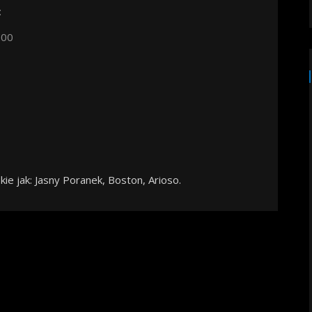
:
.00
ie jak: Jasny Poranek, Boston, Arioso.