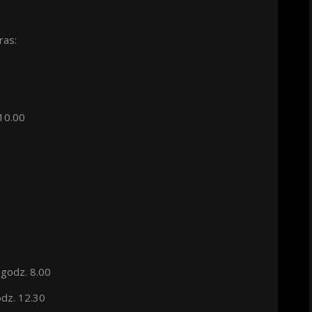
ras:
 10.00
 godz. 8.00
odz. 12.30