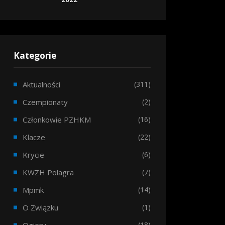
Kategorie
Aktualności
(311)
Czempionaty
(2)
Członkowie PZHKM
(16)
Klacze
(22)
Krycie
(6)
KWZH Polagra
(7)
Mpmk
(14)
O Związku
(1)
(18)