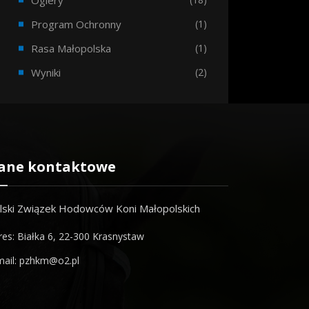
Ogiery
Program Ochronny
(1)
Rasa Małopolska
(1)
Wyniki
(2)
ane kontaktowe
lski Związek Hodowców Koni Małopolskich
res: Białka 6, 22-300 Krasnystaw
mail: pzhkm@o2.pl