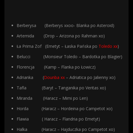
Berberysa (Berberys xxoo- Blanka po Asteroid)
Artemida (Drop – Arizona po Rahman xo)
Ła Prima Zof (Emetyt – Łaska Pańska po
Toledo xx
)
Belucci (Monsieur Toledo – Bardotka po Blagier)
Florencja (Kamp – Flanka po Łowicz)
Adrianka (
Dounba xx
– Adriatica po Jalienny xo)
Tafla (Baryt – Tanganika po Veritas xo)
Miranda (Haracz – Mimi po Len)
Horda (Haracz – Hordeina po Campetot xo)
Flawia ( Haracz – Flandria po Emetyt)
Halka (Haracz – Hajduczka po Campetot xo)