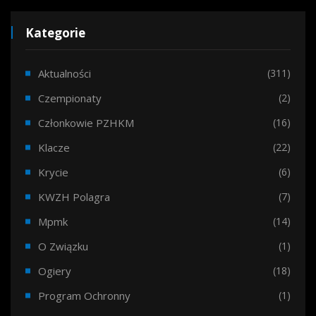
Kategorie
Aktualności
(311)
Czempionaty
(2)
Członkowie PZHKM
(16)
Klacze
(22)
Krycie
(6)
KWZH Polagra
(7)
Mpmk
(14)
O Związku
(1)
Ogiery
(18)
Program Ochronny
(1)