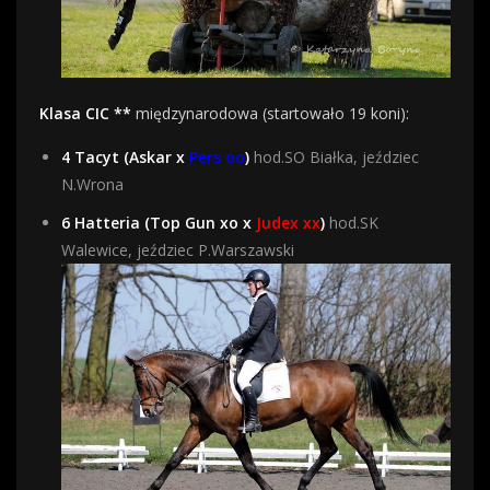
Klasa CIC **
międzynarodowa (startowało 19 koni):
4 Tacyt (Askar x
Pers oo
)
hod.SO Białka, jeździec
N.Wrona
6 Hatteria (Top Gun xo x
Judex xx
)
hod.SK
Walewice, jeździec P.Warszawski