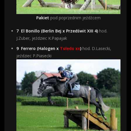
Pakiet
pod poprzednim jeźdźcem
7
El Bonillo (Berlin Bej x Przedświt XIII 4)
hod.
J.Zuber, jeździec K.Papajak
9
Ferrero (Halogen x
Toledo xx
)
hod. D.Lasecki,
jeździec P.Piasecki