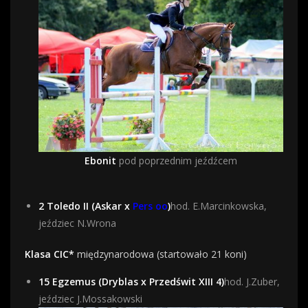
Ebonit
pod poprzednim jeźdźcem
2 Toledo II (Askar x
Pers oo
)
hod.
E.Marcinkowska,
jeździec N.Wrona
Klasa CIC*
międzynarodowa (startowało 21 koni)
1
5 Egzemus (Dryblas x Przedświt XIII 4)
hod. J.Zuber,
jeździec J.Mossakowski