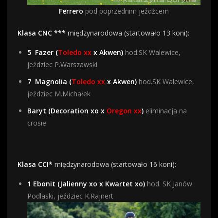
Ferrero
pod poprzednim jeźdźcem
Klasa CNC ***
międzynarodowa (startowało 13 koni):
5
Fazer (
Toledo xx
x Akwen)
hod.SK Walewice,
jeździec P.Warszawski
7
Magnolia (
Toledo xx
x Akwen)
hod.SK Walewice,
jeździec M.Michałek
Baryt (Decoration xo x
Oregon xx
)
eliminacja na
crosie
Klasa CCI*
międzynarodowa (startowało 16 koni):
1 Ebonit (Jalienny xo x Kwartet xo)
hod. SK Janów
Podlaski, jeździec K.Rajnert