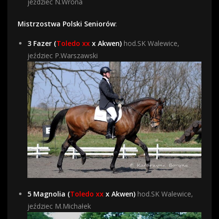
jeździec N.Wrona
Mistrzostwa Polski Seniorów
:
3 Fazer (
Toledo xx
x Akwen)
hod.SK Walewice,
jeździec P.Warszawski
5 Magnolia (
Toledo xx
x Akwen)
hod.SK Walewice,
jeździec M.Michałek