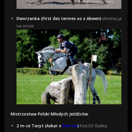
Dworzanka (First des termes xo x Akwen)
eliminacja
na crosie
Mistrzostwa Polski Młodych Jeźdźców
:
2 m-ce Tacyt (Askar x
Pers oo
)
hod.SO Białka,