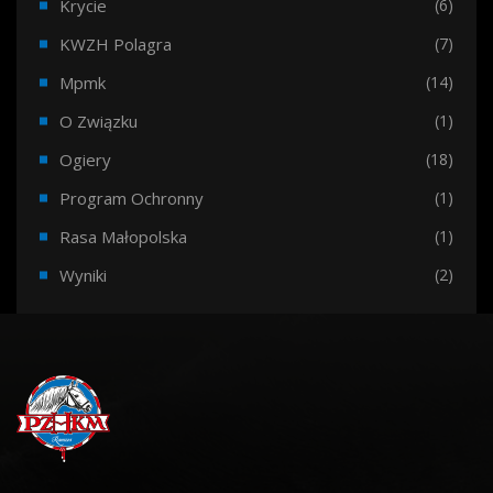
Krycie
(6)
KWZH Polagra
(7)
Mpmk
(14)
O Związku
(1)
Ogiery
(18)
Program Ochronny
(1)
Rasa Małopolska
(1)
Wyniki
(2)