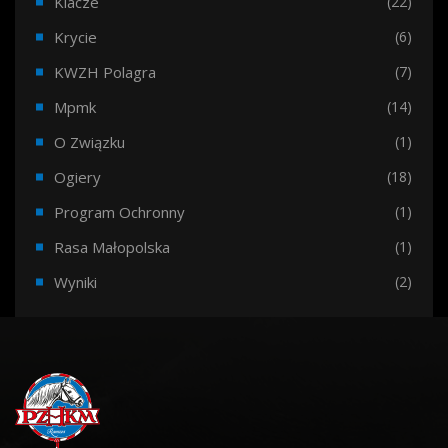
Klacze
(22)
Krycie
(6)
KWZH Polagra
(7)
Mpmk
(14)
O Związku
(1)
Ogiery
(18)
Program Ochronny
(1)
Rasa Małopolska
(1)
Wyniki
(2)