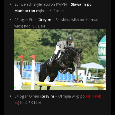
23 wałach Skyler (Luron KWPN –
Sława m po
Manhattan m
)hod. K. Szmidt
28 ogier Etos (
Grey m
– Encyklika wlkp po Kerman
wlkp) hod. SK Liski
34 ogier Olivier (
Grey m
– Olimpia wlkp po
Hill Hawk
xx
) hod. SK Liski