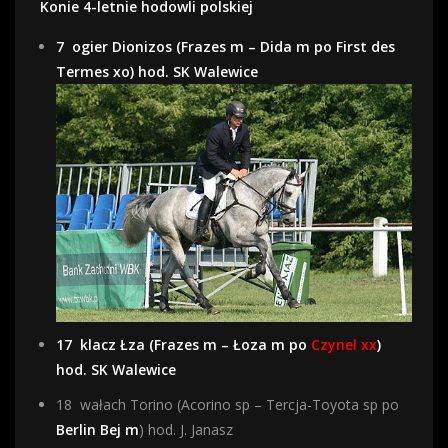
Konie 4-letnie hodowli polskiej
7 ogier Dionizos (Frazes m – Dida m po First des
Termes xo) hod. SK Walewice
17 klacz Łza (Frazes m – Łoza m po
Czynel xx
)
hod. SK Walewice
18 wałach Torino (Acorino sp – Tercja-Toyota sp po
Berlin Bej m
) hod. J. Janasz