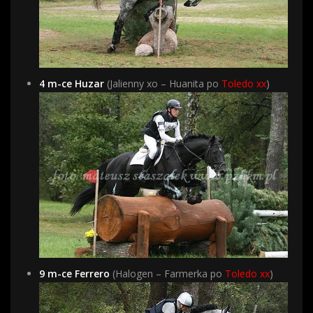
4 m-ce Huzar
(Jalienny xo – Huanita po
Toledo xx
)
9 m-ce Ferrero
(Halogen – Farmerka po
Toledo xx
)