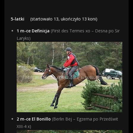
5-latki
(startowało 13, ukończyło 13 koni)
1 m-ce Definicja
(First des Termes xo – Desna po Sir
Laryks)
2 m-ce El Bonillo
(Berlin Bej – Egzema po Przedświt
XIII-4 x)