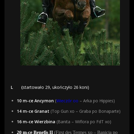
L
(
startowało 29, ukończyło 26 koni)
10 m-ce Ancymon
(
Wieczór oo
– Arka po Hippies)
14 m-ce Granat
(Top Gun xo – Graba po Bonaparte)
16 m-ce Wierzbina
(Banita – Wiflora po FdT xo)
20 m-ce Benefis II
(First des Termes xo – Banicja po