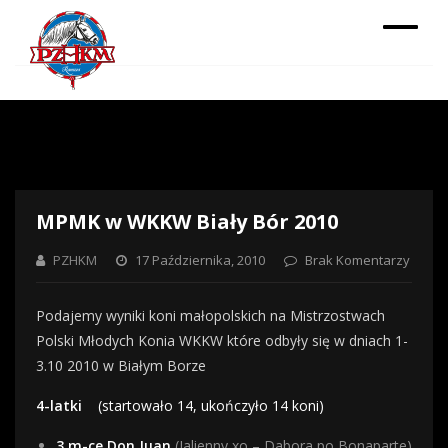
MPMK w WKKW Biały Bór 2010
PZHKM
17 Października, 2010
Brak Komentarzy
Podajemy wyniki koni małopolskich na Mistrzostwach
Polski Młodych Konia WKKW które odbyły się w dniach 1-
3.10 2010 w Białym Borze
4-latki
(startowało 14, ukończyło 14 koni)
3 m-ce Don Juan
(Jalienny xo – Dabora po Bonaparte)