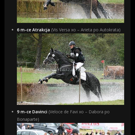
6 m-ce Atrakcja
(Vis Versa xo – Arieta po Autokrata)
9 m-ce Davinci
(Veloce de Favi xo – Dabora po
Bonaparte)