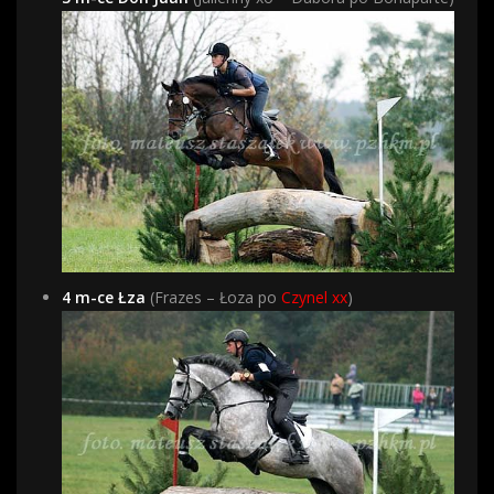
4 m-ce Łza
(Frazes – Łoza po
Czynel xx
)