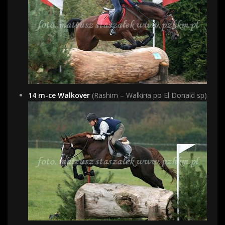
14 m-ce Walkover
(Rashim – Walkiria po El Donald sp)