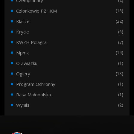
Czempionaty
(2)
Członkowie PZHKM
(16)
Klacze
(22)
Krycie
(6)
KWZH Polagra
(7)
Mpmk
(14)
O Związku
(1)
Ogiery
(18)
Program Ochronny
(1)
Rasa Małopolska
(1)
Wyniki
(2)