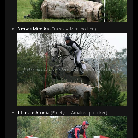
8 m-ce Mimika
(Frazes – Mimi po Len)
11 m-ce Aronia
(Emetyt – Amaltea po Joker)