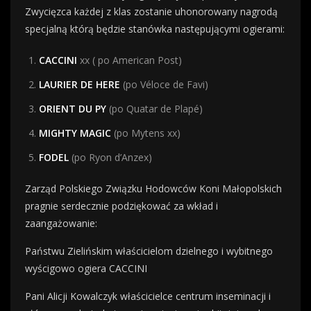
Zwycięzca każdej z klas zostanie uhonorowany nagrodą
specjalną którą będzie stanówka następującymi ogierami:
CACCINI
xx ( po American Post)
LAURIER DE HERE
(po Véloce de Favi)
ORIENT DU PY
(po Quatar de Plapé)
MIGHTY MAGIC
(po Mytens xx)
FODEL
(po Ryon d’Anzex)
Zarząd Polskiego Związku Hodowców Koni Małopolskich
pragnie serdecznie podziękować za wkład i
zaangażowanie:
Państwu Zielińskim właścicielom dzielnego i wybitnego
wyścigowo ogiera CACCINI
Pani Alicji Kowalczyk właścicielce centrum inseminacji i