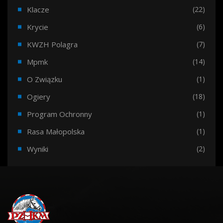
Klacze
(22)
Krycie
(6)
KWZH Polagra
(7)
Mpmk
(14)
O Związku
(1)
Ogiery
(18)
Program Ochronny
(1)
Rasa Małopolska
(1)
Wyniki
(2)