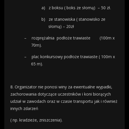
a)
z boksu ( boks ze słomą)
– 50 zł.
b)
ze stanowiska ( stanowisko ze
słomą) – 20zł
–
rozprężalnia
podłoże trawiaste
(100m x
70m).
–
plac konkursowy podłoże trawiaste ( 100m x
65 m).
8. Organizator nie ponosi winy za ewentualne wypadki,
zachorowania dotyczące uczestników i koni biorących
udział w zawodach oraz w czasie transportu jak i również
innych zdarzeń
( np. kradzieże, zniszczenia).