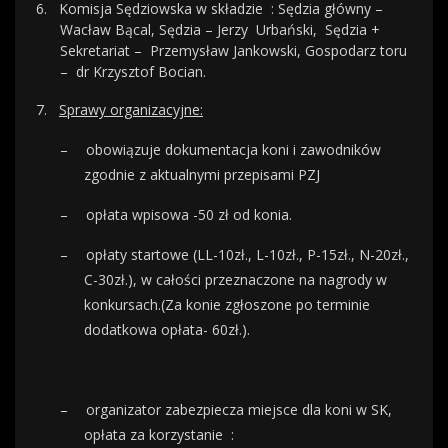
6.
Komisja Sędziowska w składzie
: Sędzia główny –
Wacław Bącal, Sędzia – Jerzy
Urbański,
Sędzia +
Sekretariat –
Przemysław Jankowski, Gospodarz toru
–
dr Krzysztof Bocian.
7.
Sprawy organizacyjne:
–
obowiązuje dokumentacja koni i zawodników
zgodnie z aktualnymi przepisami PZJ
–
opłata wpisowa -50 zł od konia.
–
opłaty startowe (LL-10zł., L-10zł., P-15zł., N-20zł.,
C-30zł.), w całości przeznaczone na nagrody w
konkursach.(Za konie zgłoszone po terminie
dodatkowa opłata- 60zł.).
–
organizator zabezpiecza miejsce dla koni w SK,
opłata za korzystanie
: