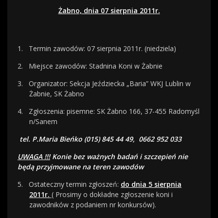
Żabno, dnia 07 sierpnia 2011r.
1.
Termin zawodów: 07 sierpnia 2011r. (niedziela)
2.
Miejsce zawodów: Stadnina Koni w Żabnie
3.
Organizator: Sekcja Jeździecka „Baria” WKJ Lublin w
Żabnie, SK Żabno
4.
Zgłoszenia: pisemne: SK Żabno 166, 37-455 Radomyśl
n/Sanem
tel. P.Maria Bieńko (015) 845 44 49,
0662 952 033
UWAGA !!!
Konie bez ważnych badań i szczepień nie
będą przyjmowane na teren zawodów
5.
Ostateczny termin zgłoszeń:
do dnia 5 sierpnia
2011r.
( Prosimy o dokładne zgłoszenie koni i
zawodników z podaniem nr konkursów).