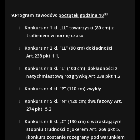
00
9.Program zawodów:
początek godzina 10
Konkurs nr 1 kl. „LL” towarzyski (80 cm) z
l
trafieniem w normę czasu
Konkurs nr 2 kl. ”LL” (90 cm) dokładno
ś
ci
l
Art.238 pkt 1.1,
Konkurs nr 3 kl. ”L” (100 cm)
dokładności z
l
natychmiastową rozgrywką Art.238 pkt 1.2
Konkurs nr 4 kl. ”P” (110 cm) zwykły
l
Konkurs nr 5 kl. ”N” (120 cm) dwufazowy Art.
l
274 pkt
5.2
Konkurs nr 6 kl. „C” (130 cm) o wzrastającym
l
stopniu trudności z jokerem Art. 269 pkt 5,
(konkurs zostanie rozegrany pod warunkiem