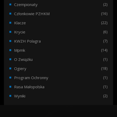
Czempionaty
(2)
Członkowie PZHKM
(16)
Klacze
(22)
Krycie
(6)
KWZH Polagra
(7)
Mpmk
(14)
O Związku
(1)
Ogiery
(18)
Program Ochronny
(1)
Rasa Małopolska
(1)
Wyniki
(2)