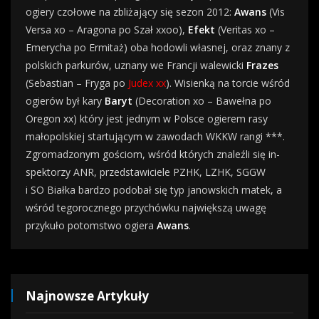
ogiery czołowe na zbliżający się sezon 2012:
Awans
(Vis
Versa xo – Aragona po Szał xxoo),
Efekt
(Veritas xo –
Emerycha po Ermitaż) oba hodowli własnej, oraz znany z
polskich parkurów, uznany we Francji walewicki
Frazes
(Sebastian – Fryga po
Judex xx
). Wisienką na torcie wśród
ogierów był kary
Baryt
(Decoration xo – Bawełna po
Oregon xx) który jest jednym w Polsce ogierem rasy
małopolskiej startującym w zawodach WKKW rangi ***.
Zgromadzonym gościom, wśród których znaleźli się in­
spek­to­rzy ANR, przed­sta­wi­cie­le PZHK, LZHK, SGGW
i SO Biał­ka bardzo podobał się typ janowskich matek, a
wśród tegorocznego przychówku największą uwagę
przykuło potomstwo ogiera
Awans
.
Najnowsze Artykuły