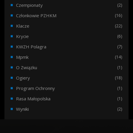
Czempionaty
(2)
Członkowie PZHKM
(16)
Klacze
(22)
Krycie
(6)
KWZH Polagra
(7)
Mpmk
(14)
O Związku
(1)
Ogiery
(18)
Program Ochronny
(1)
Rasa Małopolska
(1)
Wyniki
(2)