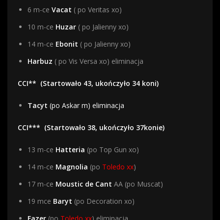
6 m-ce
Vacat
( po Veritas xo)
10 m-ce
Huzar
( po Jalienny xo)
14 m-ce
Ebonit
( po Jalienny xo)
Harbuz
( po Vis Versa xo) eliminacja
CCI** (Startowało 43, ukończyło 34 koni)
Tacyt
(po Askar m) eliminacja
CCI***
(Startowało 38, ukończyło 37konie)
13 m-ce
Hatteria
(po Top Gun xo)
14 m-ce
Magnolia
(po
Toledo xx
)
17 m-ce
Moustic de Cant
AA (po Muscat)
19 mce
Baryt
(po Decoration xo)
Fazer
(po
Toledo xx
) eliminacja