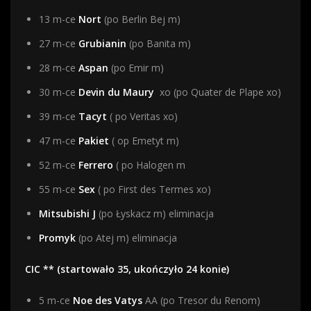
13 m-ce
Nort
(po Berlin Bej m)
27 m-ce
Grubianin
(po Banita m)
28 m-ce
Aspan
(po Emir m)
30 m-ce
Devin du Maury
xo (po Quater de Plape xo)
39 m-ce
Tacyt
( po Veritas xo)
47 m-ce
Pakiet
( op Emetyt m)
52 m-ce
Ferrero
( po Halogen m
55 m-ce
Sex
( po First des Termes xo)
Mitsubishi J
(po Łyskacz m) eliminacja
Promyk
(po Atej m) eliminacja
CIC ** (startowało 35, ukończyło 24 konie)
5 m-ce
Noe des Vatys
AA (po Tresor du Renom)