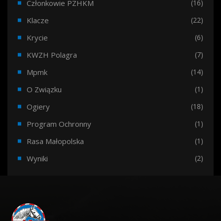
Członkowie PZHKM
(16)
Klacze
(22)
Krycie
(6)
KWZH Polagra
(7)
Mpmk
(14)
O Związku
(1)
Ogiery
(18)
Program Ochronny
(1)
Rasa Małopolska
(1)
Wyniki
(2)