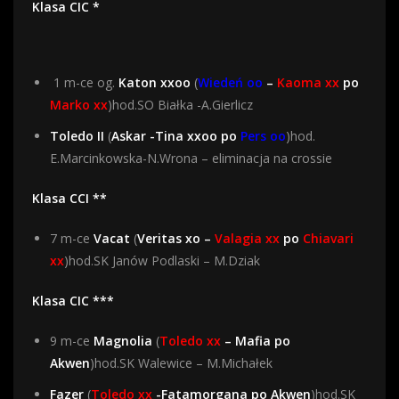
Klasa CIC *
1 m-ce og.
Katon xxoo
(
Wiedeń oo
–
Kaoma xx
po
Marko xx
)hod.SO Białka -A.Gierlicz
Toledo II
(
Askar -Tina xxoo po
Pers oo
)hod.
E.Marcinkowska-N.Wrona – eliminacja na crossie
Klasa CCI **
7 m-ce
Vacat
(
Veritas xo –
Valagia xx
po
Chiavari
xx
)hod.SK Janów Podlaski – M.Dziak
Klasa CIC ***
9 m-ce
Magnolia
(
Toledo xx
– Mafia po
Akwen
)hod.SK Walewice – M.Michałek
Fazer
(
Toledo xx
-Fatamorgana po Akwen
)hod.SK