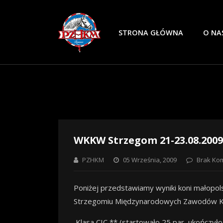
STRONA GŁÓWNA
O NA
WKKW Strzegom 21-23.08.2009
PZHKM
05 Września, 2009
Brak Ko
Poniżej przedstawiamy wyniki koni małopols
Strzegomiu Międzynarodowych Zawodów Kon
Klasa CIC ** (startowało 25 par, ukończyło