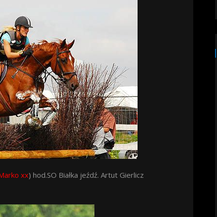
Marko xx
) hod.SO Białka jeźdź. Artut Gierlicz