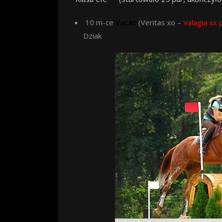
10 m-ce
Vacat
(Veritas xo –
Valagia xx 
Dziak