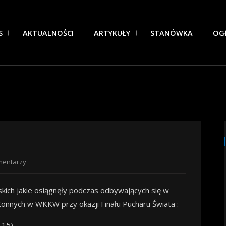
S
AKTUALNOŚCI
ARTYKUŁY
STANÓWKA
OG
mentarzy
kich jakie osiągnęły podczas odbywających się w
nych w WKKW przy okazji Finału Pucharu Świata :
 15)