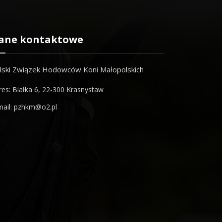
ane kontaktowe
lski Związek Hodowców Koni Małopolskich
res: Białka 6, 22-300 Krasnystaw
mail: pzhkm@o2.pl