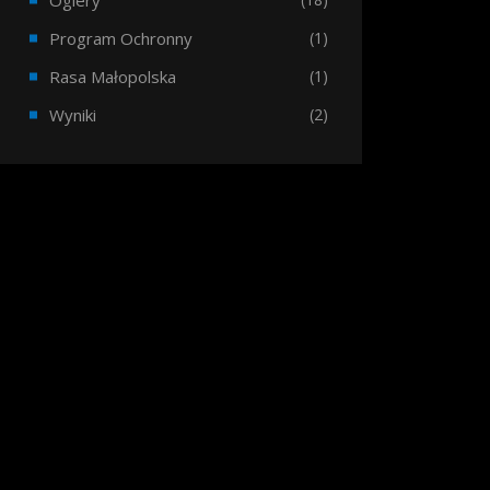
Ogiery
Program Ochronny
(1)
Rasa Małopolska
(1)
Wyniki
(2)