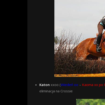
K
aton
xxoo (
Wiedeń oo
–
Kaoma xx po 
eliminacja na Crossie