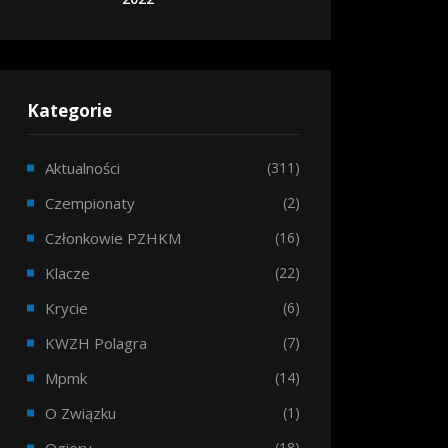
Kategorie
Aktualności
(311)
Czempionaty
(2)
Członkowie PZHKM
(16)
Klacze
(22)
Krycie
(6)
KWZH Polagra
(7)
Mpmk
(14)
O Związku
(1)
(18)