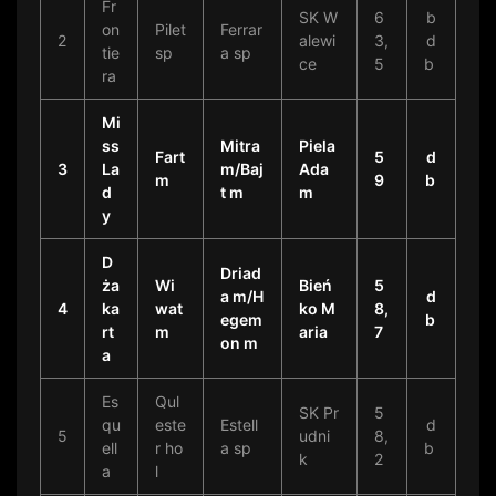
Fr
SK W
6
b
on
Pilet
Ferrar
2
alewi
3,
d
tie
sp
a sp
ce
5
b
ra
Mi
ss
Mitra
Piela
Fart
5
d
3
La
m/Baj
Ada
m
9
b
d
t m
m
y
D
Driad
ża
Wi
Bień
5
a m/H
d
4
ka
wat
ko M
8,
egem
b
rt
m
aria
7
on m
a
Es
Qul
SK Pr
5
qu
este
Estell
d
5
udni
8,
ell
r ho
a sp
b
k
2
a
l