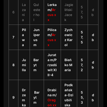
La
Qul
Lerka
Jagie
5
za
este
m/
Ar
liński
d
6
7,
ni
r ho
cus x
Jace
b
5
a
l
x
k
Pil
Jun
Pilica
Zych
5
a
iper
m/
Ar
owic
d
7
7,
w
us
cus x
z Kar
b
5
a
m
x
ol
Jurat
Ju
Bar
a m/P
Bień
5
d
8
mi
yt
rzedś
ko M
7,
b
lla
m
wit XI
aria
2
II-4
Podk
Dr
Drabi
ańsk
Bar
5
ze
na m/
a-Dzi
d
9
yt
5,
m
Oreg
ubiń
b
m
3
ka
on xx
ska