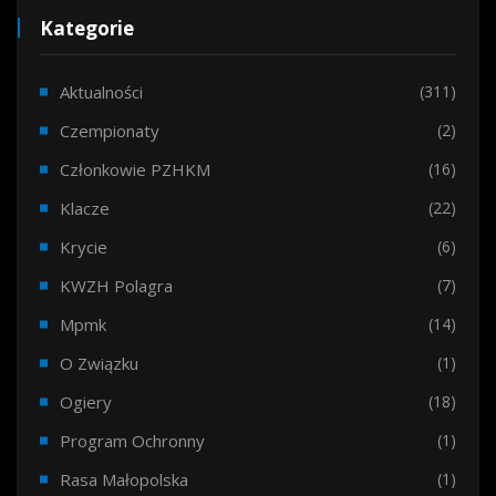
Kategorie
Aktualności
(311)
Czempionaty
(2)
Członkowie PZHKM
(16)
Klacze
(22)
Krycie
(6)
KWZH Polagra
(7)
Mpmk
(14)
O Związku
(1)
Ogiery
(18)
Program Ochronny
(1)
Rasa Małopolska
(1)