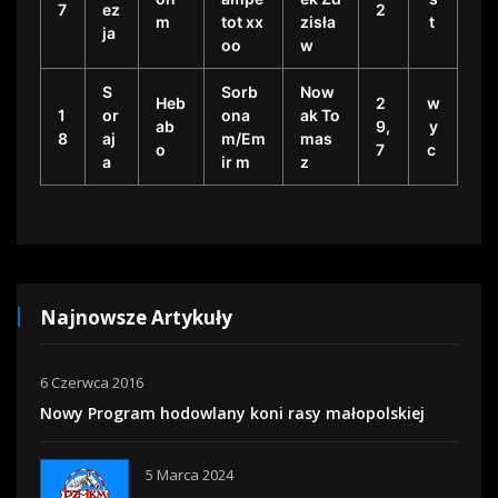
7
ez
2
m
tot xx
zisła
t
ja
oo
w
S
Sorb
Now
Heb
2
w
1
or
ona
ak To
ab
9,
y
8
aj
m/Em
mas
o
7
c
a
ir m
z
Najnowsze Artykuły
6 Czerwca 2016
Nowy Program hodowlany koni rasy małopolskiej
5 Marca 2024