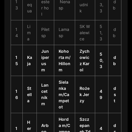
1
este
Nena
d
eq
udni
3,
3
r ho
sp
b
ua
k
3
l
Li
SK W
5
1
Pilet
Lama
d
m
alewi
1,
4
sp
sp
b
a
ce
3
Jun
Koho
Zych
5
1
Ka
iper
rta m/
owic
d
0,
5
ja
us
Hillon
z Kar
b
3
m
m
ol
Siela
Lan
St
nka
Roże
d
1
cet
4
ell
m/Ca
k Jer
s
6
nik
9
a
mpet
zy
t
m
ot
Hord
Szcz
H
Arb
a m/C
epan
d
1
er
4
on
ampe
ek Zd
s