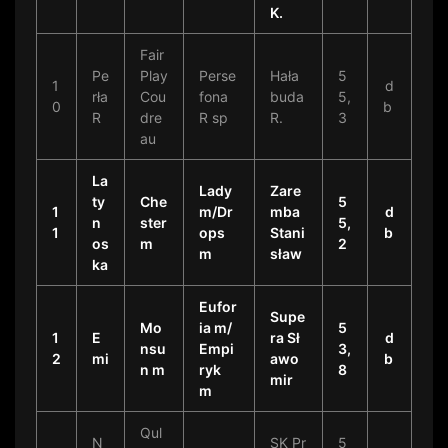
K.
Fair
Pe
Play
Perse
Hała
5
1
d
rła
Cou
fona
buda
5,
0
b
R
dre
R sp
R.
3
au
La
Lady
Zare
ty
Che
5
1
m/Dr
mba
d
n
ster
5,
1
ops
Stani
b
os
m
2
m
sław
ka
Eufor
Supe
Mo
ia m/
5
1
E
ra Sł
d
nsu
Empi
3,
2
mi
awo
b
n m
ryk
8
mir
m
Qul
N
SK Pr
5