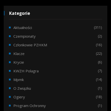
Kategorie
Aktualności
(311)
Czempionaty
(2)
Członkowie PZHKM
(16)
Klacze
(22)
Krycie
(6)
KWZH Polagra
(7)
Mpmk
(14)
O Związku
(1)
Ogiery
(18)
Program Ochronny
(1)