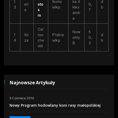
1
Ikona
ka A
d
eri
sto
0,
3
wlkp
leks
b
a
s
7
andr
m
a
Car
Now
5
1
Ibi
tou
P’Iskra
d
otny
0,
4
za
che
wlkp
b
B.
3
old
Najnowsze Artykuły
6 Czerwca 2016
Nowy Program hodowlany koni rasy małopolskiej