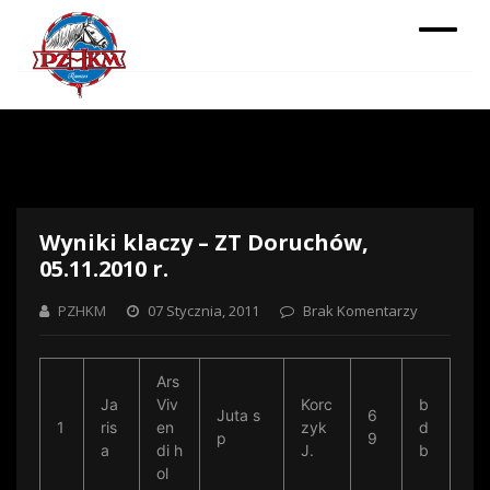
Wyniki klaczy – ZT Doruchów,
05.11.2010 r.
PZHKM
07 Stycznia, 2011
Brak Komentarzy
Ars
Ja
Viv
Korc
b
Juta s
6
1
ris
en
zyk
d
p
9
a
di h
J.
b
ol