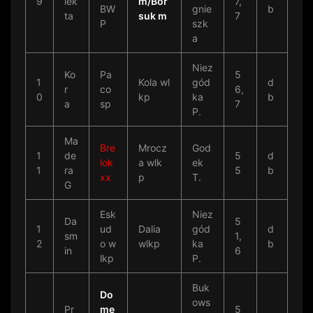
9
lek
m/Bor
7,
BW
gnie
b
ta
suk m
7
P
szk
a
Niez
Ko
Pa
5
1
Kola wl
gód
d
r
co
6,
0
kp
ka
b
a
sp
7
P.
Ma
B
re
Mrocz
God
1
de
5
d
lok
a wlk
ek
1
ra
5
b
xx
p
T.
G
Esk
Niez
Da
5
1
ud
Dalia
gód
d
sm
1,
2
o w
wlkp
ka
b
in
6
lkp
P.
Buk
Do
ows
Pr
me
5