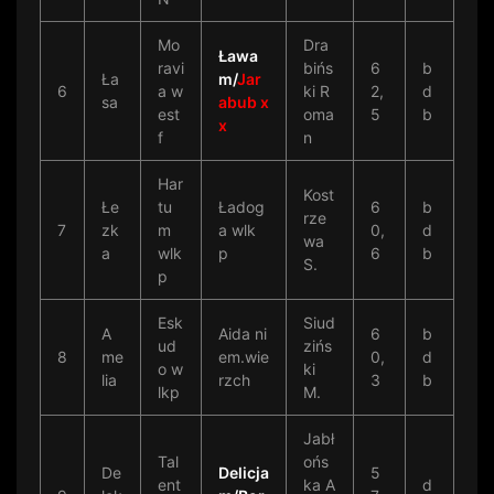
Mo
Dra
Ława
ravi
bińs
6
b
Ła
m/
Jar
6
a w
ki R
2,
d
sa
abub x
est
oma
5
b
x
f
n
Har
Kost
Łe
tu
Ładog
6
b
rze
7
zk
m
a wlk
0,
d
wa
a
wlk
p
6
b
S.
p
Esk
Siud
A
Aida ni
6
b
ud
zińs
8
me
em.wie
0,
d
o w
ki
lia
rzch
3
b
lkp
M.
Jabł
Tal
ońs
De
Delicja
5
ent
ka A
d