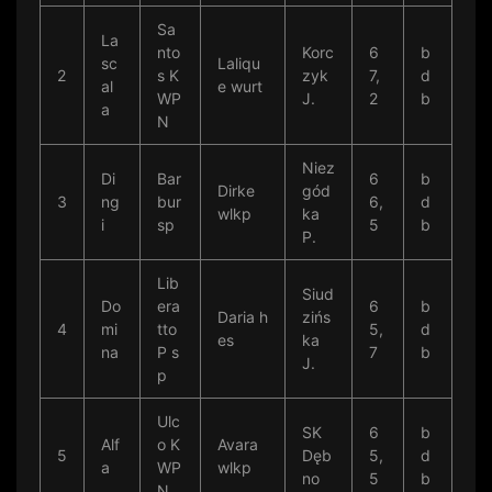
Sa
La
nto
Korc
6
b
sc
Laliqu
2
s K
zyk
7,
d
al
e wurt
WP
J.
2
b
a
N
Niez
Di
Bar
6
b
Dirke
gód
3
ng
bur
6,
d
wlkp
ka
i
sp
5
b
P.
Lib
Siud
Do
era
6
b
Daria h
zińs
4
mi
tto
5,
d
es
ka
na
P s
7
b
J.
p
Ulc
SK
6
b
Alf
o K
Avara
5
Dęb
5,
d
a
WP
wlkp
no
5
b
N