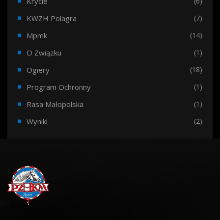
Krycie
(6)
KWZH Polagra
(7)
Mpmk
(14)
O Związku
(1)
Ogiery
(18)
Program Ochronny
(1)
Rasa Małopolska
(1)
Wyniki
(2)