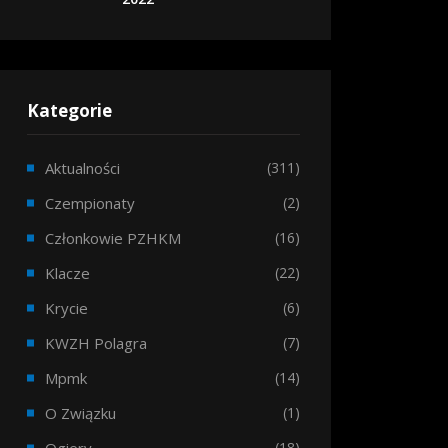
Kategorie
Aktualności
(311)
Czempionaty
(2)
Członkowie PZHKM
(16)
Klacze
(22)
Krycie
(6)
KWZH Polagra
(7)
Mpmk
(14)
O Związku
(1)
(18)