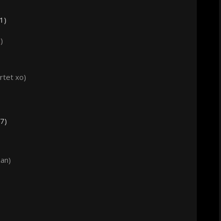
1)
x
)
tet xo)
7)
zan)