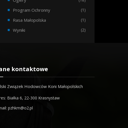
Ogiery
Program Ochronny
(1)
Rasa Małopolska
(1)
Wyniki
(2)
ane kontaktowe
lski Związek Hodowców Koni Małopolskich
res: Białka 6, 22-300 Krasnystaw
mail: pzhkm@o2.pl