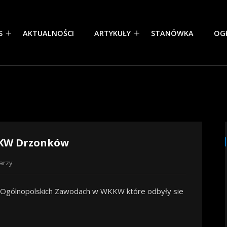
S
AKTUALNOŚCI
ARTYKUŁY
STANÓWKA
OG
KKW Drzonków
arzy
a Ogólnopolskich Zawodach w WKKW które odbyły sie