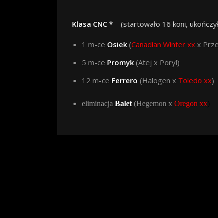
Klasa CNC *
(startowało 16 koni, ukończy
1 m-ce
Osiek
(
Canadian Winter xx
x Prze
5 m-ce
Promyk
(Atej x Poryl)
12 m-ce
Ferrero
(Halogen x
Toledo xx
)
eliminacja
Balet
(Hegemon x
Oregon xx
)