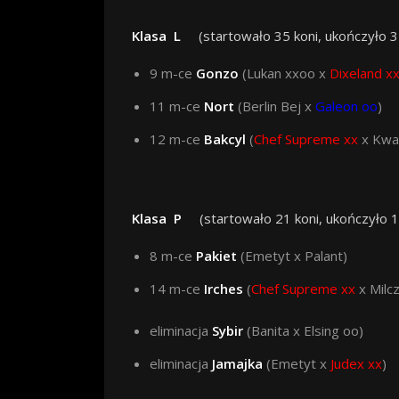
Klasa
L
(startowało 35 koni, ukończyło 3
9 m-ce
Gonzo
(Lukan xxoo x
Dixeland x
11 m-ce
Nort
(Berlin Bej x
Galeon oo
)
12 m-ce
Bakcyl
(
Chef Supreme xx
x Kwar
Klasa
P
(startowało 21 koni, ukończyło 1
8 m-ce
Pakiet
(Emetyt x Palant)
14 m-ce
Irches
(
Chef Supreme xx
x Milc
eliminacja
Sybir
(Banita x Elsing oo)
eliminacja
Jamajka
(Emetyt x
Judex xx
)