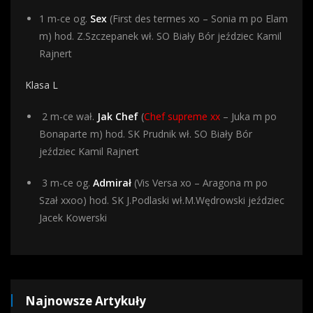
1 m-ce og.
Sex
(First des termes xo – Sonia m po Elam
m) hod. Z.Szczepanek wł. SO Biały Bór jeździec Kamil
Rajnert
Klasa L
2 m-ce wał.
Jak Chef
(
Chef supreme xx
– Juka m po
Bonaparte m) hod. SK Prudnik wł. SO Biały Bór
jeździec Kamil Rajnert
3 m-ce og.
Admirał
(Vis Versa xo – Aragona m po
Szał xxoo) hod. SK J.Podlaski wł.M.Wędrowski jeździec
Jacek Kowerski
Najnowsze Artykuły