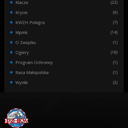
Klacze
(22)
Krycie
(6)
KWZH Polagra
(7)
Mpmk
(14)
O Związku
(1)
Ogiery
(18)
Program Ochronny
(1)
Rasa Małopolska
(1)
Wyniki
(2)