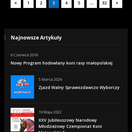
1
2
3
4
5
…
32
Najnowsze Artykuły
6 Czerwca 2016
Nowy Program hodowlany koni rasy małopolskiej
5 Marca 2024
Zjazd Walny Sprawozdawczo Wyborczy
10 Maja 2022
XXV Jubileuszowy Narodowy
Młodzieżowy Czempionat Koni